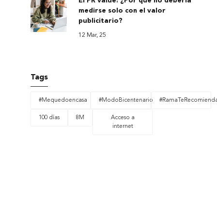
El PR value: ¿Por qué no debería
medirse solo con el valor
publicitario?
12 Mar, 25
Tags
#Mequedoencasa
#ModoBicentenario
#RamaTeRecomiend
100 días
8M
Acceso a
internet