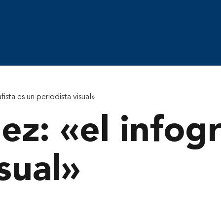
ista es un periodista visual»
z: «el infogr
sual»