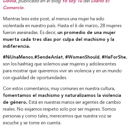
Dávila
, publicado en el blog
Yo soy Tú
del
Diario El
Comercio
.
Mientras lees este post, al menos una mujer ha sido
violentada en nuestro país. Hasta el 6 de marzo, 28 mujeres
fueron asesinadas. Es decir,
un promedio de una mujer
muerta cada tres días por culpa del machismo y la
indiferencia.
#NiUnaMenos
,
#SendeAnlat
,
#WomenShould
,
#HeForShe
son los hashtag que solemos usar mujeres y adolescentes
para mostrar que queremos vivir sin violencia y en un mundo
con igualdad de oportunidades.
Con estos comentarios, muy comunes en nuestra cultura,
fomentamos el machismo y naturalizamos la violencia
de género.
Está en nuestras manos ser agentes de cambio
reales. No exijamos respeto solo por ser mujeres. Somos
personas y como tales, merecemos que nuestra voz se
escuche y se tome en cuenta.