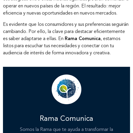
Inicio
operar en nuevos países de la región. El resultado: mejor
eficiencia y nuevas oportunidades en nuevos mercados.
Nosotros
Es evidente que los consumidores y sus preferencias seguirán
cambiando. Por ello, la clave para destacar eficientemente
es saber adaptarse a ellas. En
Rama Comunica
, estamos
Nuestros servicios
listos para escuchar tus necesidades y conectar con tu
audiencia de interés de forma innovadora y creativa.
Nuestros clientes
Novedades
Contáctanos
Rama Comunica
Somos la Rama que te ayuda a transformar la