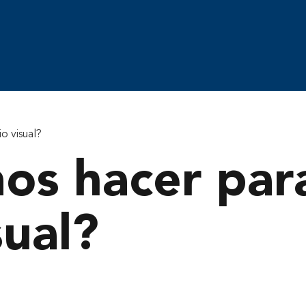
o visual?
 hacer para 
sual?