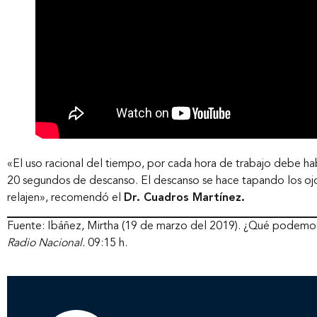
«El uso racional del tiempo, por cada hora de trabajo debe ha
20 segundos de descanso. El descanso se hace tapando los ojo
relajen», recomendó el
Dr. Cuadros Martínez.
Fuente: Ibáñez, Mirtha (19 de marzo del 2019). ¿Qué podemos h
Radio Nacional.
09:15 h.