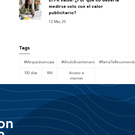
El PR value: ¿Por qué no debería
medirse solo con el valor
publicitario?
12 Mar, 25
Tags
#Mequedoencasa
#ModoBicentenario
#RamaTeRecomiend
100 días
8M
Acceso a
internet
on