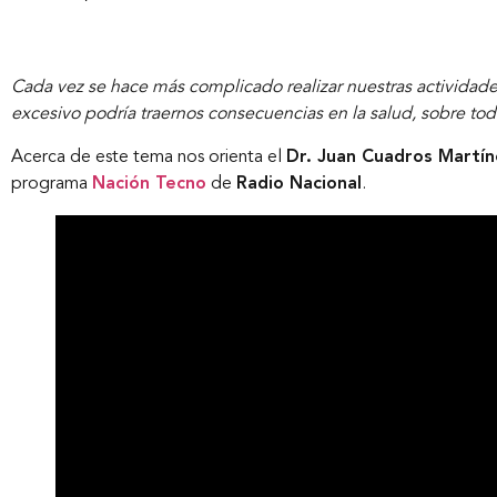
Cada vez se hace más complicado realizar nuestras actividades
excesivo podría traernos consecuencias en la salud, sobre tod
Acerca de este tema nos orienta el
Dr. Juan Cuadros Martín
programa
Nación Tecno
de
Radio Nacional
.