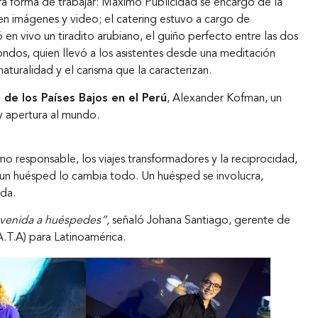
ra forma de trabajar: Máximo Publicidad se encargó de la
en imágenes y video; el catering estuvo a cargo de
n vivo un tiradito arubiano, el guiño perfecto entre las dos
ondos, quien llevó a los asistentes desde una meditación
naturalidad y el carisma que la caracterizan.
 de los Países Bajos en el Perú
, Alexander Kofman, un
y apertura al mundo.
o responsable, los viajes transformadores y la reciprocidad,
 y un huésped lo cambia todo. Un huésped se involucra,
ada.
ienvenida a huéspedes”,
señaló Johana Santiago, gerente de
.T.A) para Latinoamérica.