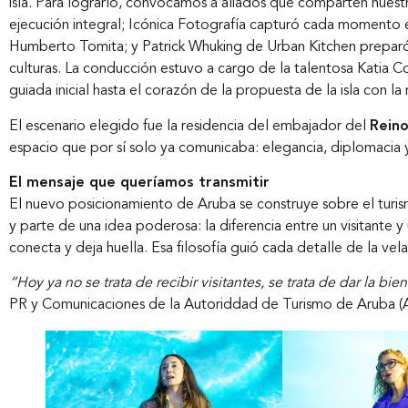
isla. Para lograrlo, convocamos a aliados que comparten nuest
ejecución integral; Icónica Fotografía capturó cada momento 
Humberto Tomita; y Patrick Whuking de Urban Kitchen preparó e
culturas. La conducción estuvo a cargo de la talentosa Katia C
guiada inicial hasta el corazón de la propuesta de la isla con la 
El escenario elegido fue la residencia del embajador del
Reino
espacio que por sí solo ya comunicaba: elegancia, diplomacia 
El mensaje que queríamos transmitir
El nuevo posicionamiento de Aruba se construye sobre el turism
y parte de una idea poderosa: la diferencia entre un visitante
conecta y deja huella. Esa filosofía guió cada detalle de la vel
“Hoy ya no se trata de recibir visitantes, se trata de dar la b
PR y Comunicaciones de la Autoriddad de Turismo de Aruba (A