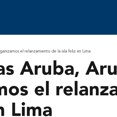
nizamos el relanzamiento de la isla feliz en Lima
s Aruba, Aru
mos el relan
en Lima