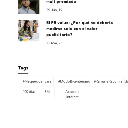
multipremiado
29 Jun, 19
El PR value: ¿Por qué no debería
medirse solo con el valor
publicitario?
12 Mar, 25
Tags
#Mequedoencasa
#ModoBicentenario
#RamaTeRecomiend
100 días
8M
Acceso a
internet