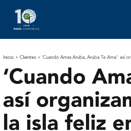
Inicio
Clientes
‘Cuando Amas Aruba, Aruba Te Ama’: así orga
‘Cuando Ama
así organiza
la isla feliz 