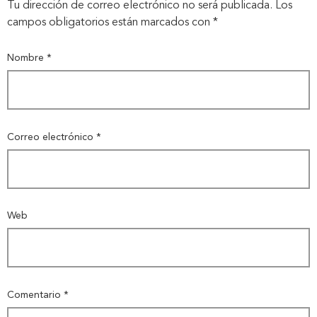
Tu dirección de correo electrónico no será publicada.
Los
campos obligatorios están marcados con
*
Inicio
Nombre
*
Nosotros
Correo electrónico
*
Nuestros servicios
Nuestros clientes
Web
Novedades
Comentario
*
Contáctanos