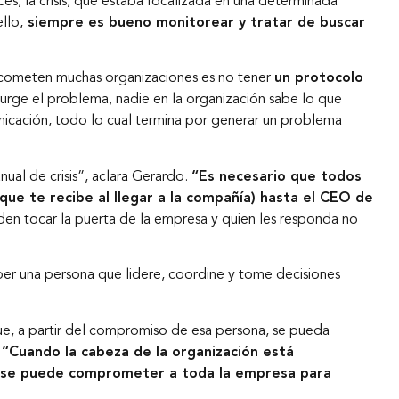
s, la crisis, que estaba focalizada en una determinada
Inicio
llo,
siempre es bueno monitorear y tratar de buscar
 cometen muchas organizaciones es no tener
un protocolo
urge el problema, nadie en la organización sabe lo que
Nosotros
nicación, todo lo cual termina por generar un problema
ual de crisis”, aclara Gerardo.
“Es necesario que todos
Nuestros servicios
que te recibe al llegar a la compañía) hasta el CEO de
eden tocar la puerta de la empresa y quien les responda no
Nuestros clientes
er una persona que lidere, coordine y tome decisiones
que, a partir del compromiso de esa persona, se pueda
Novedades
.
“Cuando la cabeza de la organización está
 y se puede comprometer a toda la empresa para