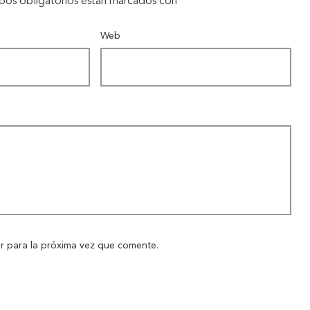
pos obligatorios están marcados con
*
Web
r para la próxima vez que comente.