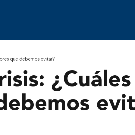
errores que debemos evitar?
isis: ¿Cuáles
 debemos evit