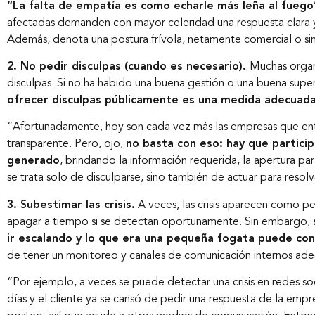
“La falta de empatía es como echarle más leña al fuego
afectadas demanden con mayor celeridad una respuesta clara y
Además, denota una postura frívola, netamente comercial o si
2. No pedir disculpas (cuando es necesario).
Muchas organi
disculpas. Si no ha habido una buena gestión o una buena super
ofrecer disculpas públicamente es una medida adecuad
“Afortunadamente, hoy son cada vez más las empresas que ent
transparente. Pero, ojo,
no basta con eso: hay que particip
generado
, brindando la información requerida, la apertura pa
se trata solo de disculparse, sino también de actuar para resolv
3. Subestimar las crisis.
A veces, las crisis aparecen como 
apagar a tiempo si se detectan oportunamente. Sin embargo,
ir escalando y lo que era una pequeña fogata puede conv
de tener un monitoreo y canales de comunicación internos a
“Por ejemplo, a veces se puede detectar una crisis en redes soc
días y el cliente ya se cansó de pedir una respuesta de la emp