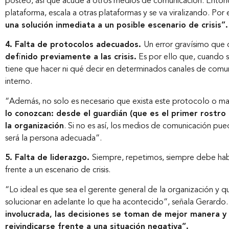
posteo, así que acude a otros medios de comunicación. Entonce
plataforma, escala a otras plataformas y se va viralizando. Por e
una solución inmediata a un posible escenario de crisis”.
4. Falta de protocolos adecuados.
Un error gravísimo que
definido previamente a las crisis.
Es por ello que, cuando s
tiene que hacer ni qué decir en determinados canales de comu
interno.
“Además, no solo es necesario que exista este protocolo o man
lo conozcan: desde el guardián (que es el primer rostro 
la organización
. Si no es así, los medios de comunicación pu
será la persona adecuada”.
5. Falta de liderazgo.
Siempre, repetimos, siempre debe hab
frente a un escenario de crisis.
“Lo ideal es que sea el gerente general de la organización y 
solucionar en adelante lo que ha acontecido”, señala Gerardo
involucrada, las decisiones se toman de mejor manera
reivindicarse frente a una situación negativa”.