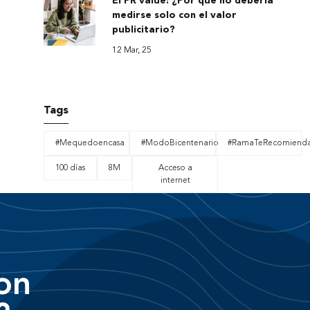
El PR value: ¿Por qué no debería
medirse solo con el valor
publicitario?
12 Mar, 25
Tags
#Mequedoencasa
#ModoBicentenario
#RamaTeRecomiend
100 días
8M
Acceso a
internet
on