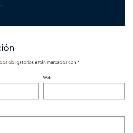
am
Inicio
ción
pos obligatorios están marcados con
*
Nosotros
Web
Nuestros servicios
Nuestros clientes