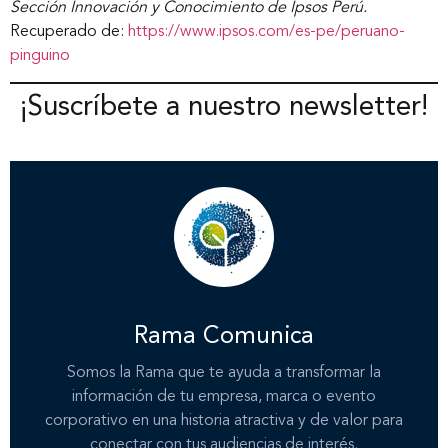
Sección Innovación y Conocimiento de Ipsos Perú.
Recuperado de:
https://www.ipsos.com/es-pe/peruano-
pinguino
¡Suscríbete a nuestro newsletter!
Inicio
Nosotros
Rama Comunica
Nuestros servicios
Somos la Rama que te ayuda a transformar la
información de tu empresa, marca o evento
Nuestros clientes
corporativo en una historia atractiva y de valor para
conectar con tus audiencias de interés.