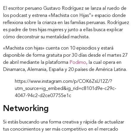
El escritor peruano Gustavo Rodríguez se lanza al ruedo de
Inicio
los podcast y estrena «Machista con Hijas”» espacio donde
reflexiona sobre la crianza en las familias peruanas. Rodríguez
es padre de tres hijas mujeres y junto a ellas busca explicar
Nosotros
cómo deconstruir su mentalidad machista.
«Machista con hijas» cuenta con 10 episodios y estará
Nuestros servicios
disponible de forma gratuita por 30 días desde el martes 27
de abril mediante la plataforma
Podimo
, la cual opera en
Dinamarca, Alemania, España y 20 países de América Latina.
Nuestros clientes
https://www.instagram.com/p/COK6ZslJ12Z/?
utm_source=ig_embed&ig_rid=c8101d9e-c29c-
4047-94c2-d2ce07755e1c
Novedades
Networking
Contáctanos
Si estás buscando una forma creativa y rápida de actualizar
tus conocimientos y ser más competitivo en el mercado