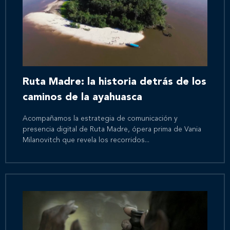
Inicio
Nosotros
Ruta Madre: la historia detrás de los
Nuestros servicios
caminos de la ayahuasca
Acompañamos la estrategia de comunicación y
Nuestros clientes
presencia digital de Ruta Madre, ópera prima de Vania
Milanovitch que revela los recorridos...
Novedades
Contáctanos