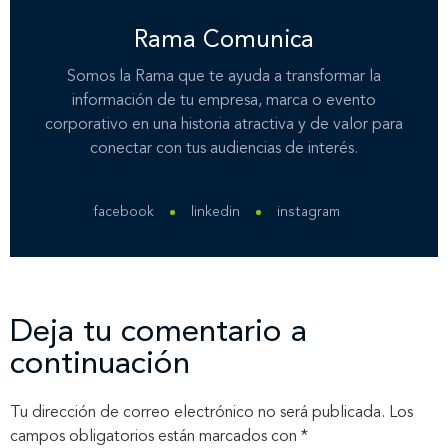
Rama Comunica
Nuestros clientes
Somos la Rama que te ayuda a transformar la
información de tu empresa, marca o evento
Novedades
corporativo en una historia atractiva y de valor para
conectar con tus audiencias de interés.
Contáctanos
facebook
linkedin
instagram
Deja tu comentario a
continuación
Tu dirección de correo electrónico no será publicada.
Los
campos obligatorios están marcados con
*