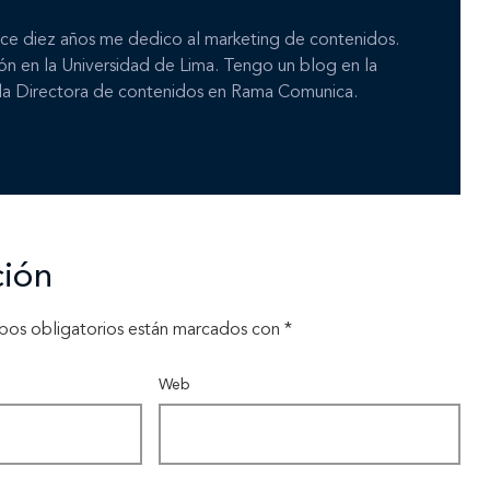
ace diez años me dedico al marketing de contenidos.
ón en la Universidad de Lima. Tengo un blog en la
 la Directora de contenidos en Rama Comunica.
ción
pos obligatorios están marcados con
*
Web