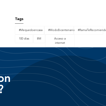
Tags
#Mequedoencasa
#ModoBicentenario
#RamaTeRecomiend
100 días
8M
Acceso a
internet
on
?