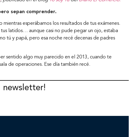
a
, publicado en el blog
Yo soy Tú
del
Diario El Comercio.
spero sepan comprender.
o mientras esperábamos los resultados de tus exámenes.
tir tus latidos… aunque casi no pude pegar un ojo, estaba
como tú y papá, pero esa noche recé decenas de padres
er sentido algo muy parecido en el 2013, cuando te
a sala de operaciones. Ese día también recé.
l newsletter!