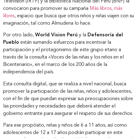
Televisión (IRTP) y la Biblioteca Nacional del Perú (BNP) la
convocaron para promover su campaña
Más libros, más
Nuestros clientes
libres
, espacio que busca que otros niños y niñas viajen con su
imaginación, tal como Almudena lo hace.
Novedades
Por otro lado,
World Vision Perú
y la
Defensoría del
Pueblo
están sumando esfuerzos para incentivar la
participación y el protagonismo de este grupo etario a
Contáctanos
través de la consulta «Voces de las niñas y los niños en el
Bicentenario», en el marco de los 200 años de la
independencia del país.
Esta consulta digital, que se realiza a nivel nacional, busca
promover la participación de las niñas, niños y adolescentes,
con el fin de que puedan expresar sus preocupaciones sobre
las prioridades y necesidades que deberá atender el
gobierno entrante para asegurar el respeto de sus derechos.
Para ese propósito, niñas y niños de 6 a 11 años, así como
adolescentes de 12 a 17 años podrán participar en este