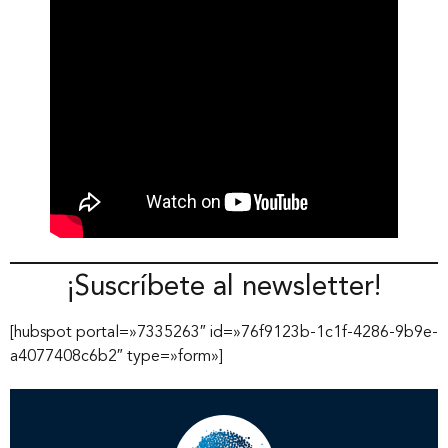
¡Suscríbete al newsletter!
[hubspot portal=»7335263″ id=»76f9123b-1c1f-4286-9b9e-
a4077408c6b2″ type=»form»]