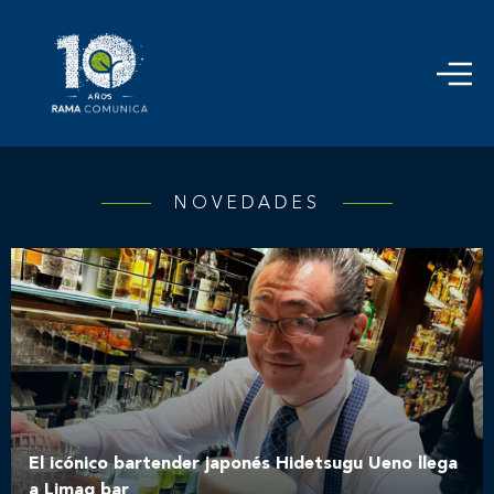
NOVEDADES
El icónico bartender japonés Hidetsugu Ueno llega
a Limaq bar