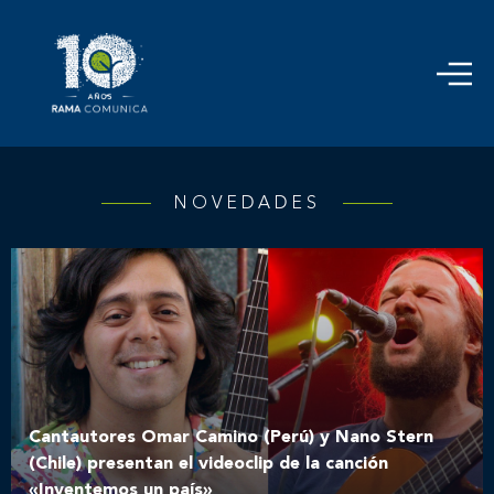
NOVEDADES
Cantautores Omar Camino (Perú) y Nano Stern
(Chile) presentan el videoclip de la canción
«Inventemos un país»