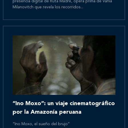
presencia digital de Ruta Madre, ópera prima de Vania
Milanovitch que revela los recorridos...
Inicio
Nosotros
Nuestros servicios
“Ino Moxo”: un viaje cinematográfico
Nuestros clientes
por la Amazonía peruana
Novedades
“Ino Moxo, el sueño del brujo”