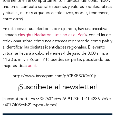
solamente en el comportamiento individual del consumidor,
sino en su contexto social (creencias y valores sociales, rutinas
y rituales, mitos y arquetipos colectivos, modas, tendencias,
entre otros).
En esta coyuntura electoral, por ejemplo, hay una iniciativa
Inicio
llamada «
Insights Hackaton: Lima no es el Perú
» con el fin de
reflexionar sobre cómo nos estamos repensando como país y
a identificar las distintas identidades regionales. El evento
Nosotros
virtual se llevará a cabo el viernes 4 de junio de 8:00 a. m. a
11:30 a. m. vía Zoom. Y tú puedes ser parte, postulando tus
mejores ideas
aquí
.
Nuestros servicios
https://www.instagram.com/p/CPXESGCp01j/
Nuestros clientes
¡Suscríbete al newsletter!
[hubspot portal=»7335263″ id=»76f9123b-1c1f-4286-9b9e-
Novedades
a4077408c6b2″ type=»form»]