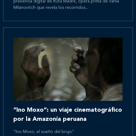
presencia digital de Ruta Madre, ópera prima de Vania
Milanovitch que revela los recorridos...
Inicio
Nosotros
Nuestros servicios
“Ino Moxo”: un viaje cinematográfico
Nuestros clientes
por la Amazonía peruana
Novedades
“Ino Moxo, el sueño del brujo”