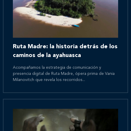
Inicio
Nosotros
Ruta Madre: la historia detrás de los
Nuestros servicios
caminos de la ayahuasca
Acompañamos la estrategia de comunicación y
Nuestros clientes
presencia digital de Ruta Madre, ópera prima de Vania
Milanovitch que revela los recorridos...
Novedades
Contáctanos