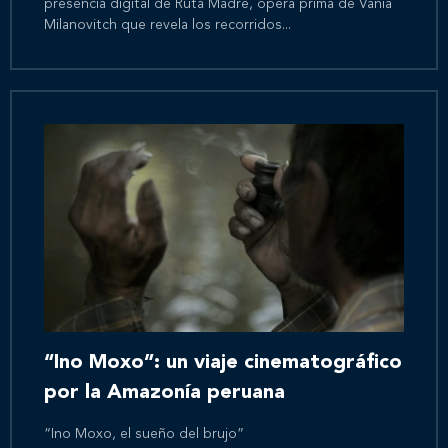
presencia digital de Ruta Madre, ópera prima de Vania
Milanovitch que revela los recorridos...
Inicio
Nosotros
Nuestros servicios
“Ino Moxo”: un viaje cinematográfico
Nuestros clientes
por la Amazonía peruana
Novedades
“Ino Moxo, el sueño del brujo”