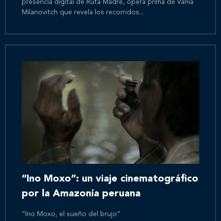
presencia digital de Ruta Madre, ópera prima de Vania
Milanovitch que revela los recorridos...
Inicio
Nosotros
Nuestros servicios
“Ino Moxo”: un viaje cinematográfico
Nuestros clientes
por la Amazonía peruana
Novedades
“Ino Moxo, el sueño del brujo”