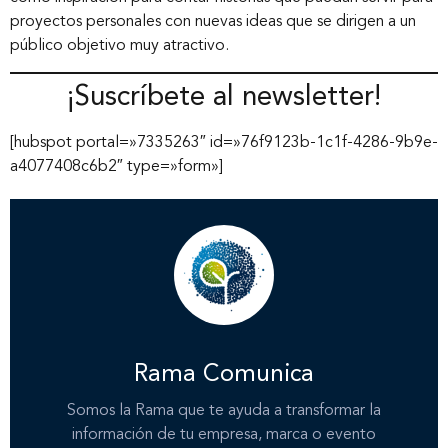
proyectos personales con nuevas ideas que se dirigen a un
público objetivo muy atractivo.
¡Suscríbete al newsletter!
[hubspot portal=»7335263″ id=»76f9123b-1c1f-4286-9b9e-
a4077408c6b2″ type=»form»]
Rama Comunica
Somos la Rama que te ayuda a transformar la
información de tu empresa, marca o evento