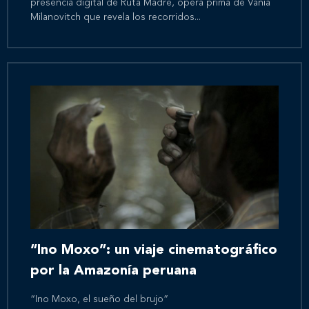
presencia digital de Ruta Madre, ópera prima de Vania
Milanovitch que revela los recorridos...
Inicio
Nosotros
Nuestros servicios
Nuestros clientes
“Ino Moxo”: un viaje cinematográfico
por la Amazonía peruana
Novedades
“Ino Moxo, el sueño del brujo”